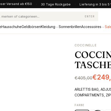
ser Versand ab €150
·
30 Tage Rückgabe
·
Lieferung in 3 bis 
ENTER
e
Hausschuhe
Geldbörsen
Kleidung
Sonnenbrillen
Accessoires
Sal
COCCINELLE
COCCI
TASCH
€249
€405,00
ARLETTIS BAG, ADJU
COMPARTMENTS, ZIP
FARBE