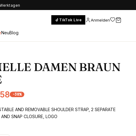
5 Werktagen
Anmelden
TikTok Live
e
Neu
Blog
NELLE DAMEN BRAUN
E
,58
-
38
%
STABLE AND REMOVABLE SHOULDER STRAP, 2 SEPARATE
 AND SNAP CLOSURE, LOGO