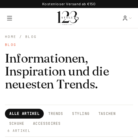
Kostenloser Versand ab €150
HOME
/ BLOG
BLOG
Informationen,
Inspiration und die
neuesten Trends.
ALLE ARTIKEL
TRENDS
STYLING
TASCHEN
SCHUHE
ACCESSOIRES
6
ARTIKEL