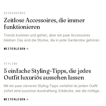
ACCESSOIRES
Zeitlose Accessoires, die immer
funktionieren
Trends kommen und gehen, aber ein paar Accessoires
bleiben. Das sind die Stücke, die in jede Garderobe gehören.
WEITERLESEN
STYLING
5 einfache Styling-Tipps, die jedes
Outfit luxuriös aussehen lassen
Mit ein paar cleveren Styling-Tipps verleihst du jedem Outfit
sofort eine luxuriöse Ausstrahlung. Entdecke, wie die richtige
Passform, Farben und Accessoires den Unterschied machen,
WEITERLESEN
und kreiere mühelos einen stilvollen Look.