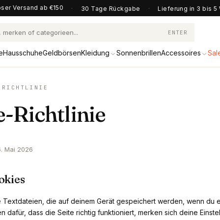
ser Versand ab €150
·
30 Tage Rückgabe
·
Lieferung in 3 bis 
ENTER
e
Hausschuhe
Geldbörsen
Kleidung
Sonnenbrillen
Accessoires
Sal
-RICHTLINIE
-Richtlinie
 6. Mai 2026
okies
e Textdateien, die auf deinem Gerät gespeichert werden, wenn du 
n dafür, dass die Seite richtig funktioniert, merken sich deine Einst