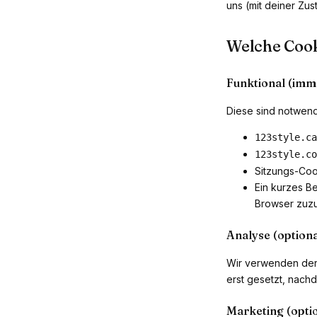
uns (mit deiner Zu
Welche Cook
Funktional (imme
Diese sind notwendi
123style.ca
123style.co
Sitzungs-Coo
Ein kurzes B
Browser zuz
Analyse (optiona
Wir verwenden der
erst gesetzt, nach
Marketing (opti