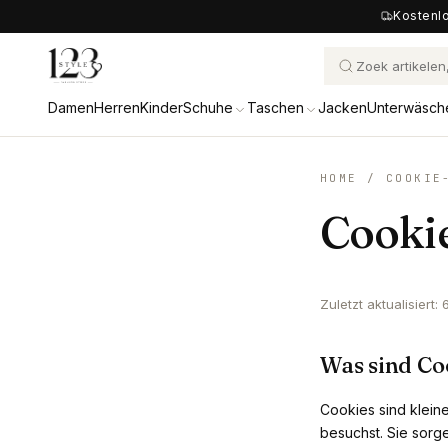
Kostenlo
Damen
Herren
Kinder
Schuhe
Taschen
Jacken
Unterwäsch
HOME
/
COOKIE
Cookie
Zuletzt aktualisiert:
Was sind Co
Cookies sind klein
besuchst. Sie sorge