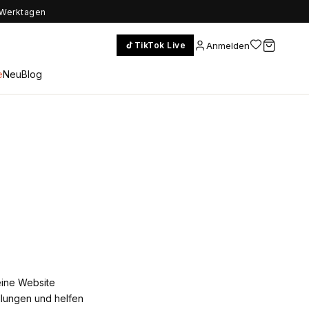
5 Werktagen
Anmelden
TikTok Live
e
Neu
Blog
eine Website
ellungen und helfen