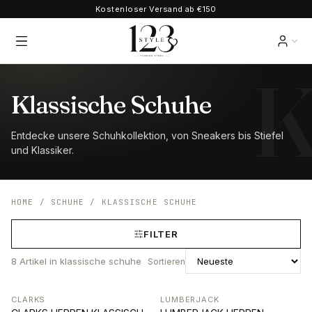
Kostenloser Versand ab €150
Klassische Schuhe
Entdecke unsere Schuhkollektion, von Sneakers bis Stiefel
und Klassiker.
HOME
/
SCHUHE
/
KLASSISCHE SCHUHE
FILTER
8
Artikel
in klassische schuhe
Sortieren
CLARKS
LUMBERJACK