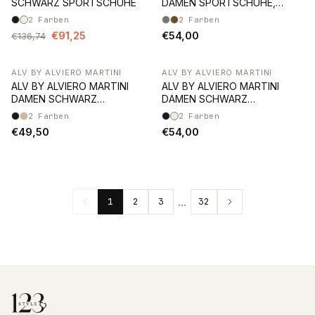
SCHWARZ SPORTSCHUHE
DAMEN SPORTSCHUHE,
GRAU
2
Farben
2
Farben
€91,25
€54,00
€136,74
ALV BY ALVIERO MARTINI
ALV BY ALVIERO MARTINI
ALV BY ALVIERO MARTINI
ALV BY ALVIERO MARTINI
DAMEN SCHWARZ
DAMEN SCHWARZ
SPORTSCHUHE
SPORTSCHUHE
2
Farben
2
Farben
€49,50
€54,00
...
1
2
3
32