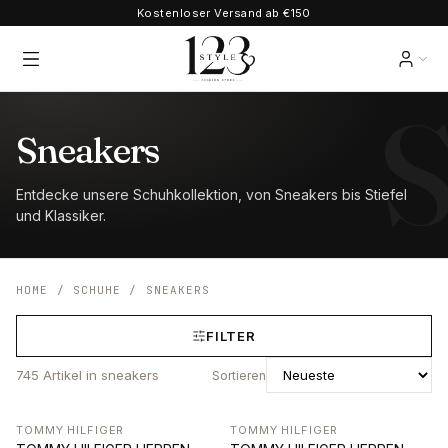
Kostenloser Versand ab €150
Sneakers
Entdecke unsere Schuhkollektion, von Sneakers bis Stiefel
und Klassiker.
HOME
/
SCHUHE
/
SNEAKERS
FILTER
745
Artikel
in sneakers
Sortieren
TOMMY HILFIGER
TOMMY HILFIGER
-32%
-32%