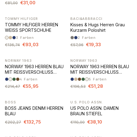
€31,00
€81,00
TOMMY HILFIGER
BACI&ABBRACCI
-32%
-67%
TOMMY HILFIGER HERREN
Kisses & Hugs Herren Grau
WEISS SPORTSCHUHE
Kurzarm Poloshirt
3
Farben
2
Farben
€93,03
€19,33
€136,74
€57,96
NORWAY 1963
NORWAY 1963
-74%
-74%
NORWAY 1963 HERREN BLAU
NORWAY 1963 HERREN BLAU
MIT REISSVERSCHLUSS
MIT REISSVERSCHLUSS
SWEATSHIRT
SWEATSHIRT
4
Farben
5
Farben
€55,95
€51,28
€214,47
€196,53
BOSS
U.S. POLO ASSN.
-34%
-65%
BOSS JEANS DENIM HERREN
US POLO ASSN. DAMEN
BLAU
BRAUN STIEFEL
€132,75
€38,10
€202,27
€110,00