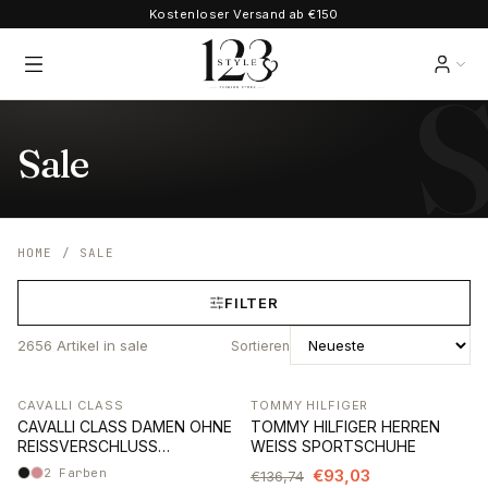
Kostenloser Versand ab €150
Sale
HOME
/
SALE
FILTER
2656
Artikel
in sale
Sortieren
CAVALLI CLASS
TOMMY HILFIGER
-62%
-32%
CAVALLI CLASS DAMEN OHNE
TOMMY HILFIGER HERREN
REISSVERSCHLUSS
WEISS SPORTSCHUHE
SWEATSHIRT SCHWARZ
2
Farben
€93,03
€136,74