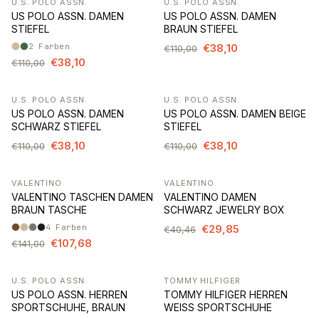
U.S. POLO ASSN.
U.S. POLO ASSN.
-65%
-65%
US POLO ASSN. DAMEN
US POLO ASSN. DAMEN
STIEFEL
BRAUN STIEFEL
2
Farben
€38,10
€110,00
€38,10
€110,00
U.S. POLO ASSN.
U.S. POLO ASSN.
-65%
-65%
US POLO ASSN. DAMEN
US POLO ASSN. DAMEN BEIGE
SCHWARZ STIEFEL
STIEFEL
€38,10
€38,10
€110,00
€110,00
VALENTINO
VALENTINO
-24%
-26%
VALENTINO TASCHEN DAMEN
VALENTINO DAMEN
BRAUN TASCHE
SCHWARZ JEWELRY BOX
4
Farben
€29,85
€40,46
€107,68
€141,00
U.S. POLO ASSN.
TOMMY HILFIGER
-65%
-36%
US POLO ASSN. HERREN
TOMMY HILFIGER HERREN
SPORTSCHUHE, BRAUN
WEISS SPORTSCHUHE