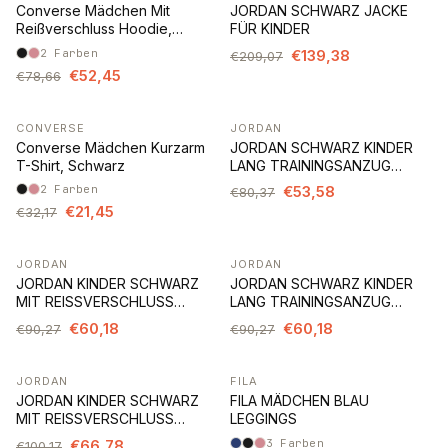
Converse Mädchen Mit
JORDAN SCHWARZ JACKE
Reißverschluss Hoodie,
FÜR KINDER
Schwarz
2
Farben
€139,38
€209,07
€52,45
€78,66
CONVERSE
JORDAN
-33%
-33%
Converse Mädchen Kurzarm
JORDAN SCHWARZ KINDER
T-Shirt, Schwarz
LANG TRAININGSANZUG
HOSE
2
Farben
€53,58
€80,37
€21,45
€32,17
JORDAN
JORDAN
-33%
-33%
JORDAN KINDER SCHWARZ
JORDAN SCHWARZ KINDER
MIT REISSVERSCHLUSS
LANG TRAININGSANZUG
SWEATSHIRT
HOSE
€60,18
€60,18
€90,27
€90,27
JORDAN
FILA
-33%
-43%
JORDAN KINDER SCHWARZ
FILA MÄDCHEN BLAU
MIT REISSVERSCHLUSS
LEGGINGS
SWEATSHIRT
€66,78
3
Farben
€100,17