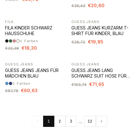
€20,60
€36,43
FILA
GUESS JEANS
-43%
-31%
FILA KINDER SCHWARZ
GUESS JEANS KURZARM T-
HAUSSCHUHE
SHIRT FÜR KINDER, BLAU
4
Farben
€19,85
€28,72
€18,30
€32,38
GUESS JEANS
GUESS JEANS
-31%
-31%
GUESS JEANS JEANS FÜR
GUESS JEANS LANG
MÄDCHEN BLAU
SCHWARZ SUIT HOSE FÜR
KINDER
2
Farben
€71,65
€103,74
€60,63
€87,78
...
1
2
3
12