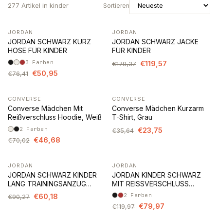
277
Artikel
in kinder
Sortieren
JORDAN
JORDAN
-33%
-33%
JORDAN SCHWARZ KURZ
JORDAN SCHWARZ JACKE
HOSE FÜR KINDER
FÜR KINDER
3
Farben
€119,57
€179,37
€50,95
€76,41
CONVERSE
CONVERSE
-33%
-33%
Converse Mädchen Mit
Converse Mädchen Kurzarm
Reißverschluss Hoodie, Weiß
T-Shirt, Grau
2
Farben
€23,75
€35,64
€46,68
€70,02
JORDAN
JORDAN
-33%
-33%
JORDAN SCHWARZ KINDER
JORDAN KINDER SCHWARZ
LANG TRAININGSANZUG
MIT REISSVERSCHLUSS
HOSE
SWEATSHIRT
€60,18
2
Farben
€90,27
€79,97
€119,97