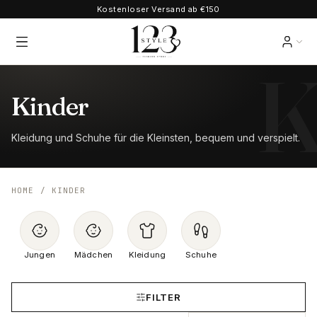
Kostenloser Versand ab €150
Kinder
Kleidung und Schuhe für die Kleinsten, bequem und verspielt.
HOME
/
KINDER
Jungen
Mädchen
Kleidung
Schuhe
FILTER