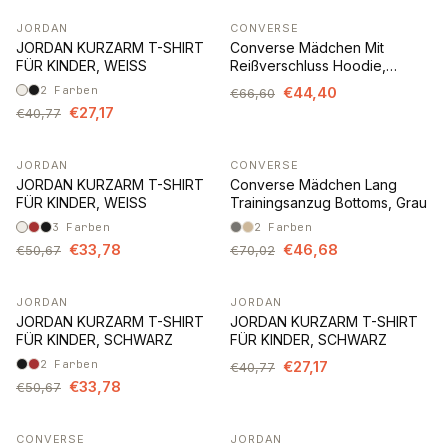
JORDAN
CONVERSE
-33%
-33%
JORDAN KURZARM T-SHIRT
Converse Mädchen Mit
FÜR KINDER, WEISS
Reißverschluss Hoodie,
Schwarz
2
Farben
€44,40
€66,60
€27,17
€40,77
JORDAN
CONVERSE
-33%
-33%
JORDAN KURZARM T-SHIRT
Converse Mädchen Lang
FÜR KINDER, WEISS
Trainingsanzug Bottoms, Grau
3
Farben
2
Farben
€33,78
€46,68
€50,67
€70,02
JORDAN
JORDAN
-33%
-33%
JORDAN KURZARM T-SHIRT
JORDAN KURZARM T-SHIRT
FÜR KINDER, SCHWARZ
FÜR KINDER, SCHWARZ
2
Farben
€27,17
€40,77
€33,78
€50,67
CONVERSE
JORDAN
-33%
-33%