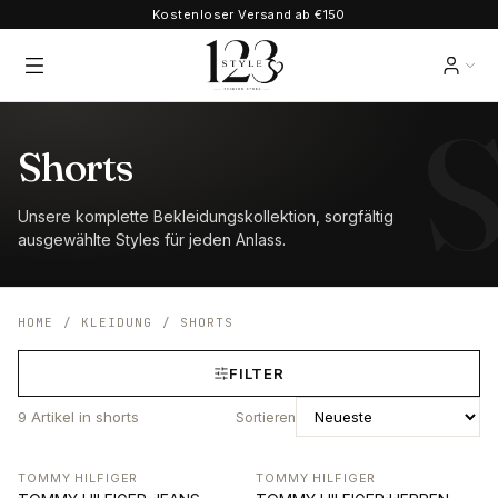
Kostenloser Versand ab €150
Shorts
Unsere komplette Bekleidungskollektion, sorgfältig
ausgewählte Styles für jeden Anlass.
HOME
/
KLEIDUNG
/
SHORTS
FILTER
9
Artikel
in shorts
Sortieren
TOMMY HILFIGER
TOMMY HILFIGER
-33%
-33%