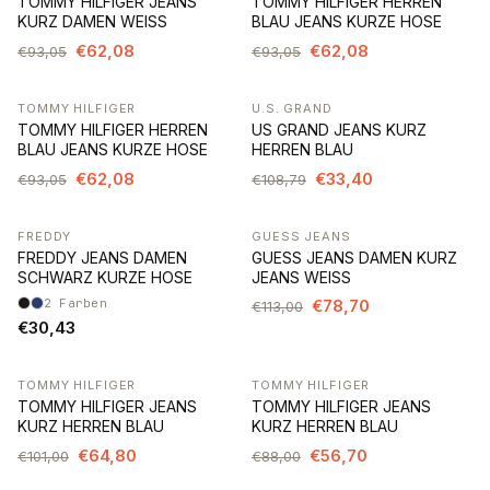
TOMMY HILFIGER JEANS
TOMMY HILFIGER HERREN
KURZ DAMEN WEISS
BLAU JEANS KURZE HOSE
€62,08
€62,08
€93,05
€93,05
TOMMY HILFIGER
U.S. GRAND
-33%
-69%
TOMMY HILFIGER HERREN
US GRAND JEANS KURZ
BLAU JEANS KURZE HOSE
HERREN BLAU
€62,08
€33,40
€93,05
€108,79
FREDDY
GUESS JEANS
-30%
FREDDY JEANS DAMEN
GUESS JEANS DAMEN KURZ
SCHWARZ KURZE HOSE
JEANS WEISS
2
Farben
€78,70
€113,00
€30,43
TOMMY HILFIGER
TOMMY HILFIGER
-36%
-36%
TOMMY HILFIGER JEANS
TOMMY HILFIGER JEANS
KURZ HERREN BLAU
KURZ HERREN BLAU
€64,80
€56,70
€101,00
€88,00