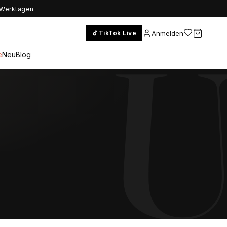
5 Werktagen
Anmelden
TikTok Live
e
Neu
Blog