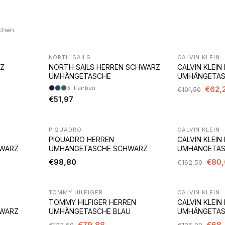
chen
NORTH SAILS
CALVIN KLEIN
-39%
RZ
NORTH SAILS HERREN SCHWARZ
CALVIN KLEIN
UMHÄNGETASCHE
UMHÄNGETAS
3
Farben
€62,
€101,50
€51,97
PIQUADRO
CALVIN KLEIN
-51%
PIQUADRO HERREN
CALVIN KLEIN
WARZ
UMHÄNGETASCHE SCHWARZ
UMHÄNGETAS
€98,80
€80,
€162,50
TOMMY HILFIGER
CALVIN KLEIN
-35%
-35%
TOMMY HILFIGER HERREN
CALVIN KLEIN
WARZ
UMHÄNGETASCHE BLAU
UMHÄNGETAS
€79,88
€68,
€123,50
€106,00