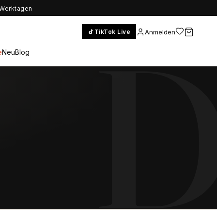
5 Werktagen
Anmelden
TikTok Live
e
Neu
Blog