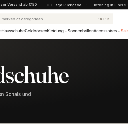
ser Versand ab €150
·
30 Tage Rückgabe
·
Lieferung in 3 bis 
ENTER
e
Hausschuhe
Geldbörsen
Kleidung
Sonnenbrillen
Accessoires
Sal
schuhe
on Schals und