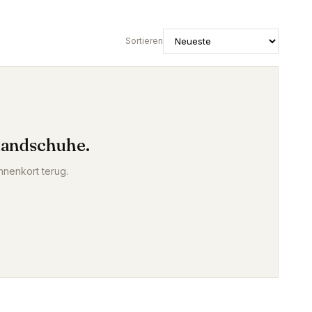
Sortieren
handschuhe
.
nnenkort terug.