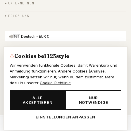
UNTERNEHMEN
FOLGE UNS
🇩🇪
Deutsch
- EUR €
Cookies bei 123style
SICHER BEZAHLEN MIT
Wir verwenden funktionale Cookies, damit Warenkorb und
Anmeldung funktionieren. Andere Cookies (Analyse,
Marketing) setzen wir nur, wenn du dem zustimmst. Mehr
dazu in unserer
Cookie-Richtlinie
.
© 2026 123style
KvK 86964178
ALLE
NUR
AKZEPTIEREN
NOTWENDIGE
AGB
Datenschutz
Cookies
EINSTELLUNGEN ANPASSEN
Start
Shop
Wunschliste
Warenkorb
Konto