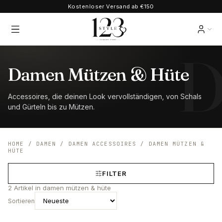
Kostenloser Versand ab €150
Damen Mützen & Hüte
Accessoires, die deinen Look vervollständigen, von Schals
und Gürteln bis zu Mützen.
HOME
/
DAMEN
/
DAMEN ACCESSOIRES
/
DAMEN MÜTZEN &
HÜTE
FILTER
2
Artikel
in damen mützen & hüte
Sortieren