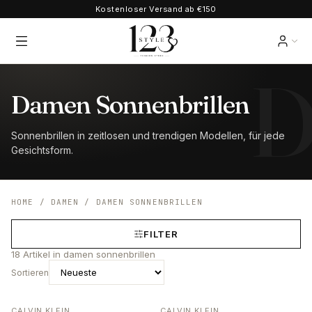
Kostenloser Versand ab €150
Damen Sonnenbrillen
Sonnenbrillen in zeitlosen und trendigen Modellen, für jede
Gesichtsform.
HOME
/
DAMEN
/
DAMEN SONNENBRILLEN
FILTER
18
Artikel
in damen sonnenbrillen
Sortieren
CALVIN KLEIN
CALVIN KLEIN