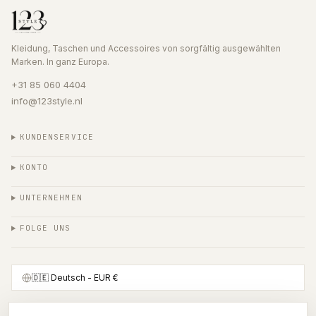
Kleidung, Taschen und Accessoires von sorgfältig ausgewählten
Marken. In ganz Europa.
+31 85 060 4404
info@123style.nl
KUNDENSERVICE
KONTO
UNTERNEHMEN
FOLGE UNS
🇩🇪
Deutsch
- EUR €