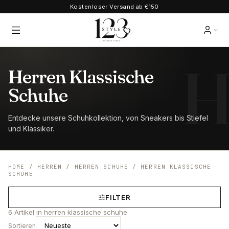
Kostenloser Versand ab €150
Herren Klassische
Schuhe
Entdecke unsere Schuhkollektion, von Sneakers bis Stiefel
und Klassiker.
HOME
/
HERREN
/
HERREN SCHUHE
/
HERREN KLASSISCHE
SCHUHE
FILTER
6
Artikel
in herren klassische schuhe
Sortieren