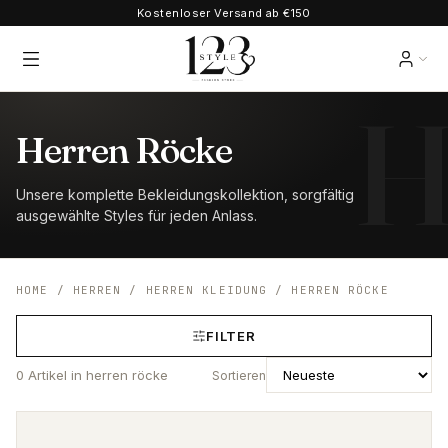
Kostenloser Versand ab €150
Herren Röcke
Unsere komplette Bekleidungskollektion, sorgfältig
ausgewählte Styles für jeden Anlass.
HOME
/
HERREN
/
HERREN KLEIDUNG
/
HERREN RÖCKE
FILTER
0
Artikel
in herren röcke
Sortieren