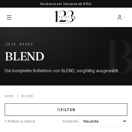
Kostenloser Versand ab €150
DIE MARKE
BLEND
Die komplette Kollektion von BLEND, sorgfältig ausgewählt.
HOME
/
BLEND
FILTER
1
Artikel
in blend
Sortieren