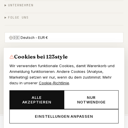
UNTERNEHMEN
FOLGE UNS
🇩🇪
Deutsch
- EUR €
Cookies bei 123style
SICHER BEZAHLEN MIT
Wir verwenden funktionale Cookies, damit Warenkorb und
Anmeldung funktionieren. Andere Cookies (Analyse,
Marketing) setzen wir nur, wenn du dem zustimmst. Mehr
dazu in unserer
Cookie-Richtlinie
.
© 2026 123style
KvK 86964178
ALLE
NUR
AKZEPTIEREN
NOTWENDIGE
AGB
Datenschutz
Cookies
EINSTELLUNGEN ANPASSEN
Start
Shop
Wunschliste
Warenkorb
Konto