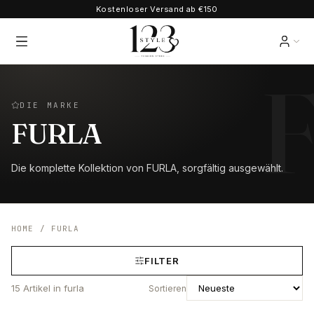
Kostenloser Versand ab €150
DIE MARKE
FURLA
Die komplette Kollektion von FURLA, sorgfältig ausgewählt.
HOME
/
FURLA
FILTER
15
Artikel
in furla
Sortieren