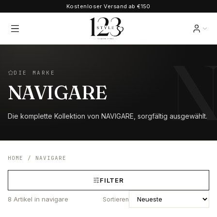
Kostenloser Versand ab €150
DIE MARKE
NAVIGARE
Die komplette Kollektion von NAVIGARE, sorgfältig ausgewählt.
HOME
/
NAVIGARE
FILTER
8
Artikel
in navigare
Sortieren