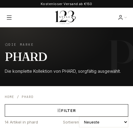
Kostenloser Versand ab €150
DIE MARKE
PHARD
Die komplette Kollektion von PHARD, sorgfältig ausgewählt.
HOME
/
PHARD
FILTER
14
Artikel
in phard
Sortieren