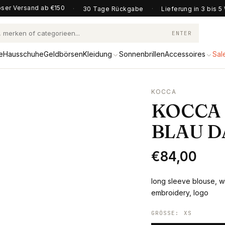
ser Versand ab €150
·
30 Tage Rückgabe
·
Lieferung in 3 bis 
ENTER
e
Hausschuhe
Geldbörsen
Kleidung
Sonnenbrillen
Accessoires
Sal
KOCCA
KOCCA
BLAU 
€84,00
long sleeve blouse, wi
embroidery, logo
GRÖSSE
:
XS