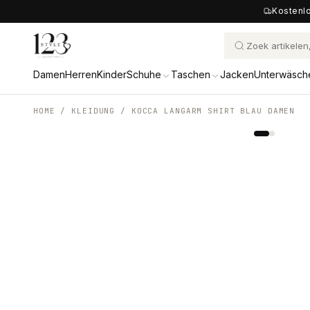
Kostenlo
Damen
Herren
Kinder
Schuhe
Taschen
Jacken
Unterwäsch
HOME /
KLEIDUNG
/
KOCCA LANGARM SHIRT BLAU DAMEN