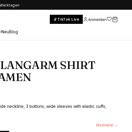
5 Werktagen
Anmelden
TikTok Live
e
Neu
Blog
 LANGARM SHIRT
DAMEN
de neckline, 3 buttons, wide sleeves with elastic cuffs,
Maattabel →