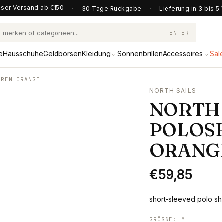
ser Versand ab €150
·
30 Tage Rückgabe
·
Lieferung in 3 bis 
ENTER
e
Hausschuhe
Geldbörsen
Kleidung
Sonnenbrillen
Accessoires
Sal
RREN ORANGE
NORTH SAILS
NORTH 
POLOS
ORANG
€59,85
short-sleeved polo shir
GRÖSSE
:
M