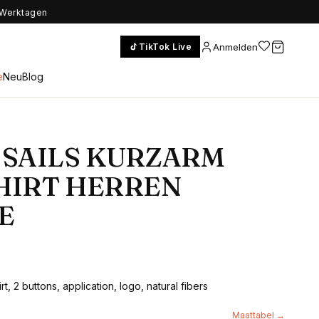
5 Werktagen
Anmelden
TikTok Live
e
Neu
Blog
SAILS KURZARM
HIRT HERREN
E
t, 2 buttons, application, logo, natural fibers
Maattabel →