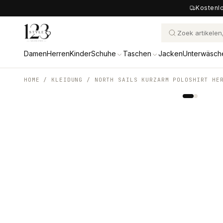
Kostenlo
Damen
Herren
Kinder
Schuhe
Taschen
Jacken
Unterwäsch
HOME /
KLEIDUNG
/
NORTH SAILS KURZARM POLOSHIRT HE