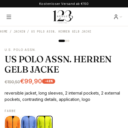
Kostenloser Versand ab €150
HOME /
JACKEN
/
US POLO ASSN. HERREN GELB JACKE
U.S. POLO ASSN.
US POLO ASSN. HERREN
GELB JACKE
€99,90
-
48
%
€190,50
reversible jacket, long sleeves, 2 internal pockets, 2 external
pockets, contrasting details, application, logo
FARBE