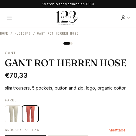
Kostenloser Versand ab €150
HOME /
KLEIDUNG
/
GANT ROT HERREN HOSE
GANT
GANT ROT HERREN HOSE
€70,33
slim trousers, 5 pockets, button and zip, logo, organic cotton
FARBE
GRÖSSE
:
31 L34
Maattabel →