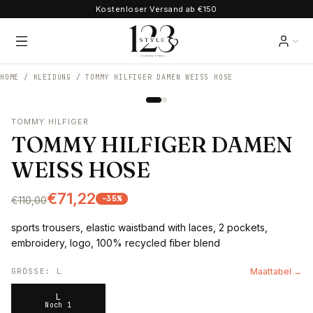
Kostenloser Versand ab €150
HOME /
KLEIDUNG
/
TOMMY HILFIGER DAMEN WEISS HOSE
TOMMY HILFIGER
TOMMY HILFIGER DAMEN
WEISS HOSE
€71,22
-
35
%
€110,00
sports trousers, elastic waistband with laces, 2 pockets,
embroidery, logo, 100% recycled fiber blend
GRÖSSE
:
L
Maattabel →
L
Noch 1