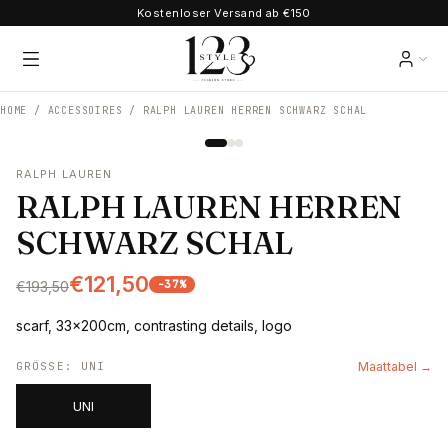
Kostenloser Versand ab €150
HOME /
ACCESSOIRES
/
RALPH LAUREN HERREN SCHWARZ SCHAL
RALPH LAUREN
RALPH LAUREN HERREN
SCHWARZ SCHAL
€121,50
-
37
%
€193,50
scarf, 33x200cm, contrasting details, logo
GRÖSSE
:
UNI
Maattabel →
UNI