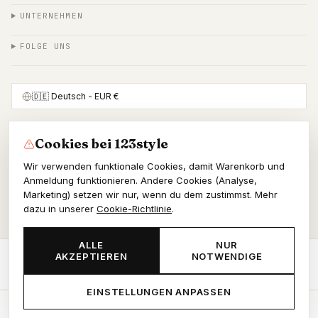
UNTERNEHMEN
FOLGE UNS
🇩🇪
Deutsch
- EUR €
Cookies bei 123style
SICHER BEZAHLEN MIT
Wir verwenden funktionale Cookies, damit Warenkorb und
Anmeldung funktionieren. Andere Cookies (Analyse,
Marketing) setzen wir nur, wenn du dem zustimmst. Mehr
dazu in unserer
Cookie-Richtlinie
.
© 2026 123style
KvK 86964178
ALLE
NUR
AKZEPTIEREN
NOTWENDIGE
AGB
Datenschutz
Cookies
JETZT BESTELLEN
-
€67,28
EINSTELLUNGEN ANPASSEN