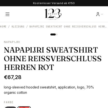
Kostenloser Versand ab €150
HOME /
KLEIDUNG
/
NAPAPIJRI SWEATSHIRT OHNE REISSVERSCHLUSS HERREN ROT
NAPAPIJRI
NAPAPIJRI SWEATSHIRT
OHNE REISSVERSCHLUSS
HERREN ROT
€67,28
long-sleeved hooded sweatshirt, application, logo, 70%
organic cotton
FARBE