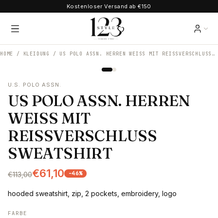
Kostenloser Versand ab €150
HOME /
KLEIDUNG
/
US POLO ASSN. HERREN WEISS MIT REISSVERSCHLUSS SWEATSHIRT
U.S. POLO ASSN.
US POLO ASSN. HERREN
WEISS MIT
REISSVERSCHLUSS
SWEATSHIRT
€61,10
-
46
%
€113,00
hooded sweatshirt, zip, 2 pockets, embroidery, logo
FARBE