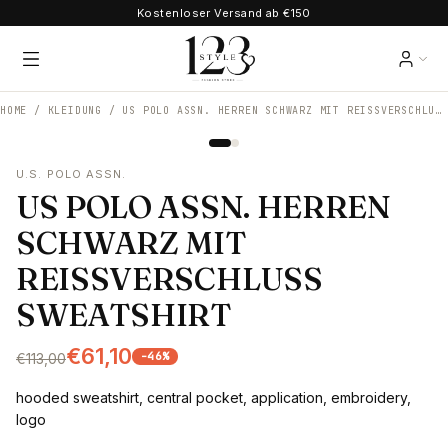
Kostenloser Versand ab €150
HOME /
KLEIDUNG
/
US POLO ASSN. HERREN SCHWARZ MIT REISSVERSCHLUSS SWEATSHIRT
U.S. POLO ASSN.
US POLO ASSN. HERREN
SCHWARZ MIT
REISSVERSCHLUSS
SWEATSHIRT
€61,10
-
46
%
€113,00
hooded sweatshirt, central pocket, application, embroidery,
logo