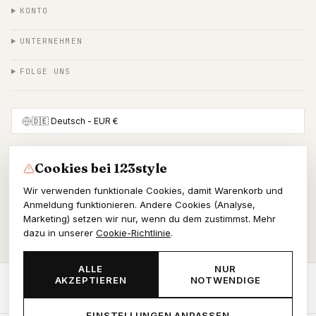
KONTO
UNTERNEHMEN
FOLGE UNS
🇩🇪
Deutsch
- EUR €
Cookies bei 123style
SICHER BEZAHLEN MIT
Wir verwenden funktionale Cookies, damit Warenkorb und
Anmeldung funktionieren. Andere Cookies (Analyse,
Marketing) setzen wir nur, wenn du dem zustimmst. Mehr
dazu in unserer
Cookie-Richtlinie
.
© 2026 123style
KvK 86964178
ALLE
NUR
AKZEPTIEREN
NOTWENDIGE
AGB
Datenschutz
Cookies
JETZT BESTELLEN
-
€61,10
EINSTELLUNGEN ANPASSEN