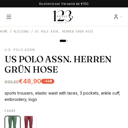
Kostenloser Versand ab €150
HOME /
KLEIDUNG
/
US POLO ASSN. HERREN GRÜN HOSE
U.S. POLO ASSN.
US POLO ASSN. HERREN
GRÜN HOSE
€48,90
-
46
%
€90,50
sports trousers, elastic waist with laces, 3 pockets, ankle cuff,
embroidery, logo
FARBE