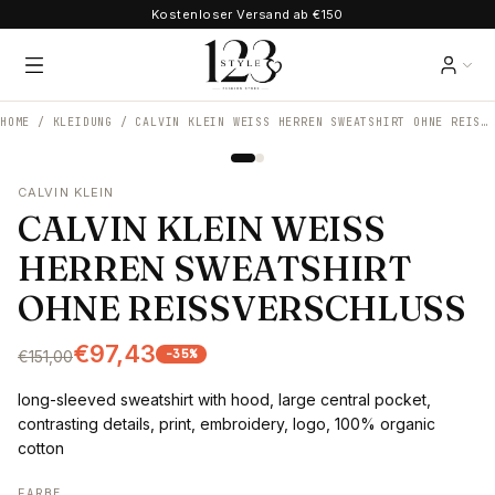
Kostenloser Versand ab €150
HOME /
KLEIDUNG
/
CALVIN KLEIN WEISS HERREN SWEATSHIRT OHNE REISSVERSCHLUSS
CALVIN KLEIN
CALVIN KLEIN WEISS
HERREN SWEATSHIRT
OHNE REISSVERSCHLUSS
€97,43
-
35
%
€151,00
long-sleeved sweatshirt with hood, large central pocket,
contrasting details, print, embroidery, logo, 100% organic
cotton
FARBE