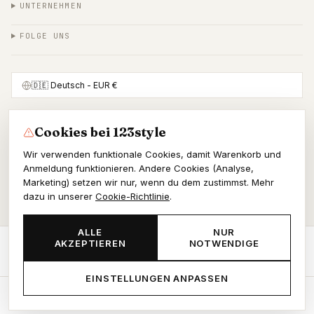
UNTERNEHMEN
FOLGE UNS
🇩🇪
Deutsch
- EUR €
Cookies bei 123style
SICHER BEZAHLEN MIT
Wir verwenden funktionale Cookies, damit Warenkorb und
Anmeldung funktionieren. Andere Cookies (Analyse,
Marketing) setzen wir nur, wenn du dem zustimmst. Mehr
dazu in unserer
Cookie-Richtlinie
.
© 2026 123style
KvK 86964178
ALLE
NUR
AKZEPTIEREN
NOTWENDIGE
AGB
Datenschutz
Cookies
JETZT BESTELLEN
-
€97,43
EINSTELLUNGEN ANPASSEN
Start
Shop
Wunschliste
Warenkorb
Konto