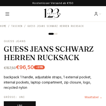
Kostenloser Versand ab €150
HOME /
TASCHEN
/
GUESS JEANS SCHWARZ HERREN RUCKSACK
GUESS JEANS
GUESS JEANS SCHWARZ
HERREN RUCKSACK
€96,50
-
39
%
€157,50
backpack 1 handle, adjustable straps, 1 external pocket,
internal pockets, laptop compartment, zip closure, logo,
recycled nylon
GRÖSSE
:
UNI
Maattabel →
UNI