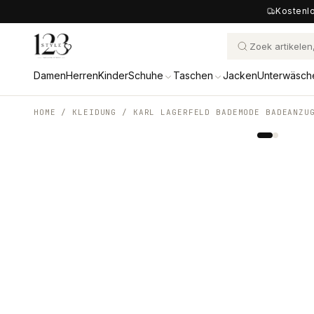
Kostenlo
Damen
Herren
Kinder
Schuhe
Taschen
Jacken
Unterwäsch
HOME /
KLEIDUNG
/
KARL LAGERFELD BADEMODE BADEANZU