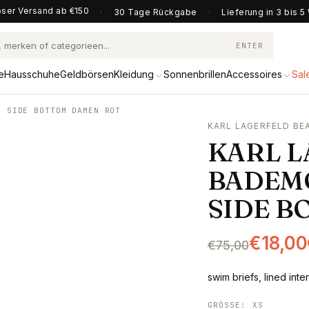
ser Versand ab €150
·
30 Tage Rückgabe
·
Lieferung in 3 bis 
ENTER
e
Hausschuhe
Geldbörsen
Kleidung
Sonnenbrillen
Accessoires
Sal
G SIDE BOTTOM DAMEN ROT
KARL LAGERFELD B
KARL 
BADEM
SIDE B
€18,00
€75,00
swim briefs, lined inter
GRÖSSE
:
XS