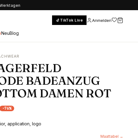
5 Werktagen
Anmelden
TikTok Live
e
Neu
Blog
EACHWEAR
LAGERFELD
ODE BADEANZUG
OTTOM DAMEN ROT
-
76
%
ior, application, logo
Maattabel →