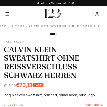
Kostenloser Versand ab €150
HOME /
KLEIDUNG
/
CALVIN KLEIN SWEATSHIRT OHNE REISSVERSCHLUSS SCHWARZ HERREN
CALVIN KLEIN
CALVIN KLEIN
SWEATSHIRT OHNE
REISSVERSCHLUSS
SCHWARZ HERREN
€73,13
-
35
%
€113,00
long-sleeved sweatshirt, brushed, round neck, print, logo
GRÖSSE
:
XL
Maattabel →