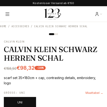
Kostenloser Versand ab €150
HOME /
ACCESSOIRES
/
CALVIN KLEIN SCHWARZ HERREN SCHAL
CALVIN KLEIN
CALVIN KLEIN SCHWARZ
HERREN SCHAL
€98,32
-
38
%
€158,50
scarf set 35x180cm + cap, contrasting details, embroidery,
logo
GRÖSSE
:
UNI
Maattabel →
UNI