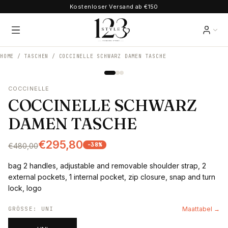
Kostenloser Versand ab €150
HOME /
TASCHEN
/
COCCINELLE SCHWARZ DAMEN TASCHE
COCCINELLE
COCCINELLE SCHWARZ
DAMEN TASCHE
€295,80
-
38
%
€480,00
bag 2 handles, adjustable and removable shoulder strap, 2
external pockets, 1 internal pocket, zip closure, snap and turn
lock, logo
GRÖSSE
:
UNI
Maattabel →