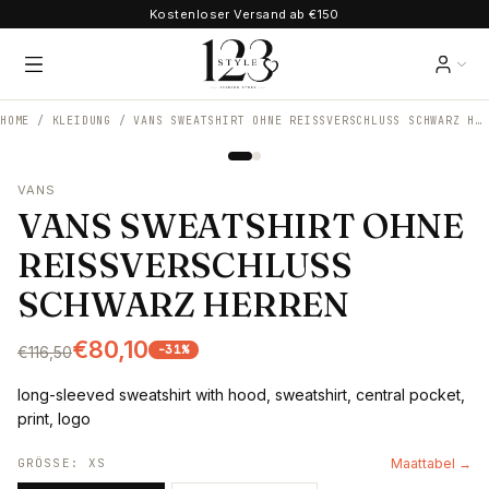
Kostenloser Versand ab €150
HOME /
KLEIDUNG
/
VANS SWEATSHIRT OHNE REISSVERSCHLUSS SCHWARZ HERREN
VANS
VANS SWEATSHIRT OHNE
REISSVERSCHLUSS
SCHWARZ HERREN
€80,10
-
31
%
€116,50
long-sleeved sweatshirt with hood, sweatshirt, central pocket,
print, logo
GRÖSSE
:
XS
Maattabel →