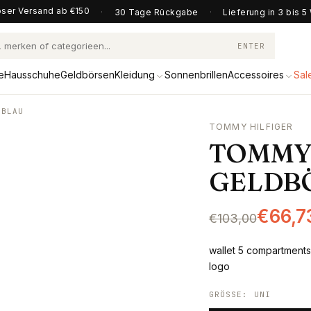
ser Versand ab €150
·
30 Tage Rückgabe
·
Lieferung in 3 bis 
ENTER
e
Hausschuhe
Geldbörsen
Kleidung
Sonnenbrillen
Accessoires
Sal
 BLAU
TOMMY HILFIGER
TOMMY
GELDB
€66,7
€103,00
wallet 5 compartments
logo
GRÖSSE
:
UNI