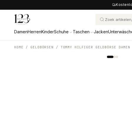
Kostenlo
Damen
Herren
Kinder
Schuhe
Taschen
Jacken
Unterwäsch
HOME /
GELDBÖRSEN
/
TOMMY HILFIGER GELDBÖRSE DAMEN