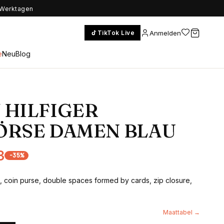
5 Werktagen
Anmelden
TikTok Live
e
Neu
Blog
 HILFIGER
ÖRSE DAMEN BLAU
3
-
35
%
, coin purse, double spaces formed by cards, zip closure,
Maattabel →