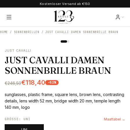
Kostenloser Versand ab €150
HOME /
SONNENBRILLEN
/
JUST CAVALLI DAMEN SONNENBRILLE BRAUN
JUST CAVALLI
JUST CAVALLI DAMEN
SONNENBRILLE BRAUN
€118,40
-
52
%
€246,50
sunglasses, plastic frame, square lens, brown lens, contrasting
details, lens width 52 mm, bridge width 20 mm, temple length
140 mm, logo
GRÖSSE
:
UNI
Maattabel →
UNI