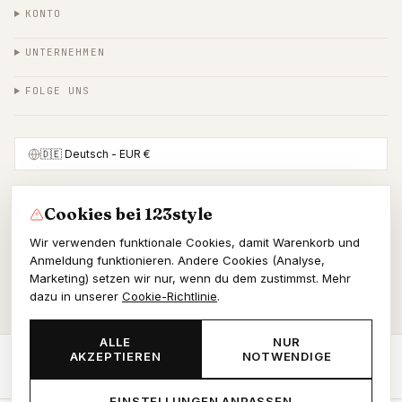
KONTO
UNTERNEHMEN
FOLGE UNS
🇩🇪
Deutsch
- EUR €
Cookies bei 123style
SICHER BEZAHLEN MIT
Wir verwenden funktionale Cookies, damit Warenkorb und
Anmeldung funktionieren. Andere Cookies (Analyse,
Marketing) setzen wir nur, wenn du dem zustimmst. Mehr
dazu in unserer
Cookie-Richtlinie
.
© 2026 123style
KvK 86964178
ALLE
NUR
AKZEPTIEREN
NOTWENDIGE
AGB
Datenschutz
Cookies
JETZT BESTELLEN
-
€62,55
EINSTELLUNGEN ANPASSEN