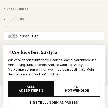
UNTERNEHMEN
FOLGE UNS
🇩🇪
Deutsch
- EUR €
Cookies bei 123style
SICHER BEZAHLEN MIT
Wir verwenden funktionale Cookies, damit Warenkorb und
Anmeldung funktionieren. Andere Cookies (Analyse,
Marketing) setzen wir nur, wenn du dem zustimmst. Mehr
dazu in unserer
Cookie-Richtlinie
.
© 2026 123style
KvK 86964178
ALLE
NUR
AKZEPTIEREN
NOTWENDIGE
AGB
Datenschutz
Cookies
JETZT BESTELLEN
-
€56,03
EINSTELLUNGEN ANPASSEN