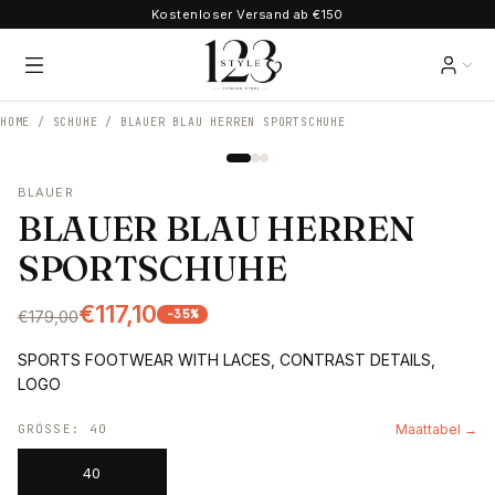
Kostenloser Versand ab €150
HOME /
SCHUHE
/
BLAUER BLAU HERREN SPORTSCHUHE
BLAUER
BLAUER BLAU HERREN
SPORTSCHUHE
€117,10
-
35
%
€179,00
SPORTS FOOTWEAR WITH LACES, CONTRAST DETAILS,
LOGO
GRÖSSE
:
40
Maattabel →
40