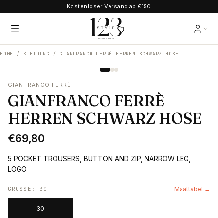
Kostenloser Versand ab €150
HOME /
KLEIDUNG
/
GIANFRANCO FERRÈ HERREN SCHWARZ HOSE
GIANFRANCO FERRÈ
GIANFRANCO FERRÈ
HERREN SCHWARZ HOSE
€69,80
5 POCKET TROUSERS, BUTTON AND ZIP, NARROW LEG,
LOGO
GRÖSSE
:
30
Maattabel →
30