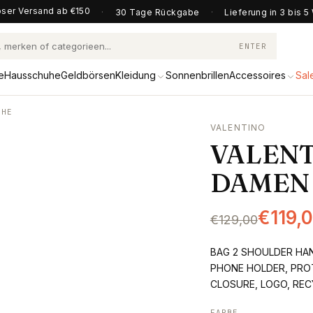
ser Versand ab €150
·
30 Tage Rückgabe
·
Lieferung in 3 bis 
ENTER
e
Hausschuhe
Geldbörsen
Kleidung
Sonnenbrillen
Accessoires
Sal
CHE
VALENTINO
VALENT
DAMEN
€119,
€129,00
BAG 2 SHOULDER HAN
PHONE HOLDER, PROT
CLOSURE, LOGO, RE
FARBE