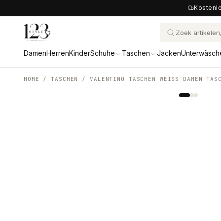
Kostenlo
Damen
Herren
Kinder
Schuhe
Taschen
Jacken
Unterwäsch
HOME /
TASCHEN
/
VALENTINO TASCHEN WEISS DAMEN TAS