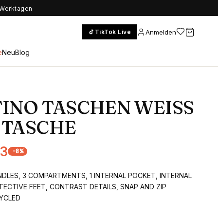
5 Werktagen
Anmelden
TikTok Live
e
Neu
Blog
INO TASCHEN WEISS
 TASCHE
03
-
8
%
DLES, 3 COMPARTMENTS, 1 INTERNAL POCKET, INTERNAL
ECTIVE FEET, CONTRAST DETAILS, SNAP AND ZIP
CYCLED