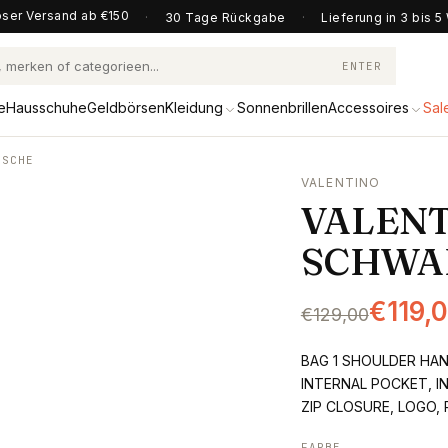
ser Versand ab €150
·
30 Tage Rückgabe
·
Lieferung in 3 bis 
ENTER
e
Hausschuhe
Geldbörsen
Kleidung
Sonnenbrillen
Accessoires
Sal
ASCHE
VALENTINO
VALENT
SCHWA
€119,
€129,00
BAG 1 SHOULDER HAN
INTERNAL POCKET, I
ZIP CLOSURE, LOGO,
FARBE