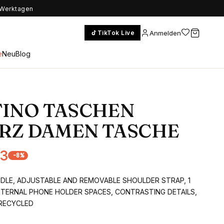
5 Werktagen
Anmelden
TikTok Live
e
Neu
Blog
INO TASCHEN
RZ DAMEN TASCHE
03
-
8
%
DLE, ADJUSTABLE AND REMOVABLE SHOULDER STRAP, 1
NTERNAL PHONE HOLDER SPACES, CONTRASTING DETAILS,
 RECYCLED