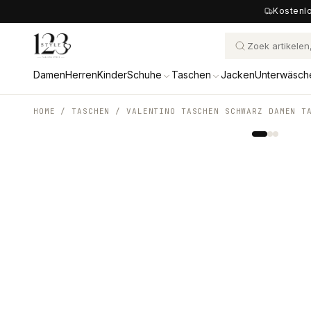
Kostenlo
Damen
Herren
Kinder
Schuhe
Taschen
Jacken
Unterwäsch
HOME /
TASCHEN
/
VALENTINO TASCHEN SCHWARZ DAMEN T