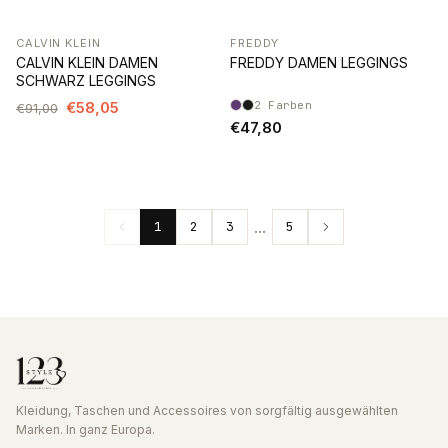
CALVIN KLEIN
FREDDY
-36%
CALVIN KLEIN DAMEN
FREDDY DAMEN LEGGINGS
SCHWARZ LEGGINGS
€58,05
2
Farben
€91,00
€47,80
...
1
2
3
5
Kleidung, Taschen und Accessoires von sorgfältig ausgewählten
Marken. In ganz Europa.