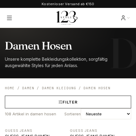
Kostenloser Versand ab €150
Damen Hosen
Unsere komplette Bekleidungskollektion, sorgfältig
ausgewählte Styles für jeden Anlass.
HOME
/
DAMEN
/
DAMEN KLEIDUNG
/
DAMEN HOSEN
FILTER
108
Artikel
in damen hosen
Sortieren
GUESS JEANS
GUESS JEANS
-31%
-31%