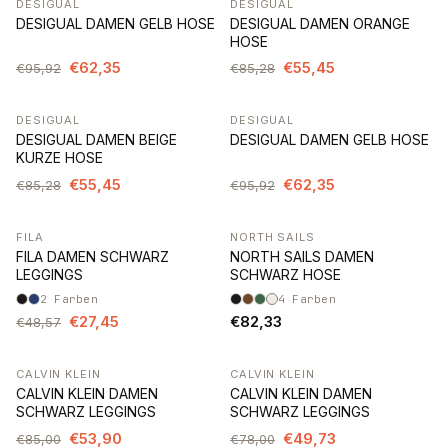
DESIGUAL
DESIGUAL
-35%
-35%
DESIGUAL DAMEN GELB HOSE
DESIGUAL DAMEN ORANGE
HOSE
€62,35
€55,45
€95,92
€85,28
DESIGUAL
DESIGUAL
-35%
-35%
DESIGUAL DAMEN BEIGE
DESIGUAL DAMEN GELB HOSE
KURZE HOSE
€55,45
€62,35
€85,28
€95,92
FILA
NORTH SAILS
-43%
FILA DAMEN SCHWARZ
NORTH SAILS DAMEN
LEGGINGS
SCHWARZ HOSE
2
Farben
4
Farben
€27,45
€82,33
€48,57
CALVIN KLEIN
CALVIN KLEIN
-37%
-36%
CALVIN KLEIN DAMEN
CALVIN KLEIN DAMEN
SCHWARZ LEGGINGS
SCHWARZ LEGGINGS
€53,90
€49,73
€85,00
€78,00