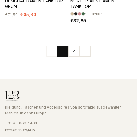
DESIGUAL DAMEN TANKTOP
NORTH SAILS DAMEN
GRÜN
TANKTOP
€45,30
4
Farben
€71,50
€32,85
1
2
Kleidung, Taschen und Accessoires von sorgfältig ausgewählten
Marken. In ganz Europa.
+31 85 060 4404
info@123style.nl