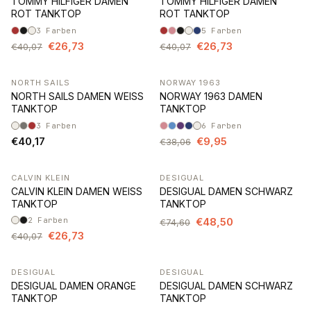
TOMMY HILFIGER DAMEN
TOMMY HILFIGER DAMEN
ROT TANKTOP
ROT TANKTOP
3
Farben
5
Farben
€26,73
€26,73
€40,07
€40,07
NORTH SAILS
NORWAY 1963
-74%
NORTH SAILS DAMEN WEISS
NORWAY 1963 DAMEN
TANKTOP
TANKTOP
3
Farben
6
Farben
€40,17
€9,95
€38,06
CALVIN KLEIN
DESIGUAL
-33%
-35%
CALVIN KLEIN DAMEN WEISS
DESIGUAL DAMEN SCHWARZ
TANKTOP
TANKTOP
2
Farben
€48,50
€74,60
€26,73
€40,07
DESIGUAL
DESIGUAL
-35%
-35%
DESIGUAL DAMEN ORANGE
DESIGUAL DAMEN SCHWARZ
TANKTOP
TANKTOP