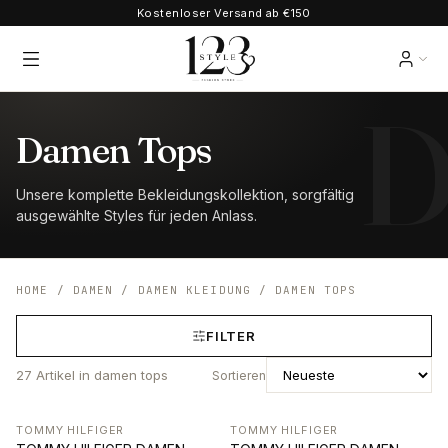
Kostenloser Versand ab €150
Damen Tops
Unsere komplette Bekleidungskollektion, sorgfältig
ausgewählte Styles für jeden Anlass.
HOME
/
DAMEN
/
DAMEN KLEIDUNG
/
DAMEN TOPS
FILTER
27
Artikel
in damen tops
Sortieren
TOMMY HILFIGER
TOMMY HILFIGER
-33%
-33%