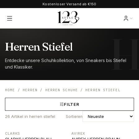
Kostenloser Versand ab €150
Herren Stiefel
Entdecke unsere Schuhkollektion, von Sneakers bis Stiefel
und Klassiker.
HOME
/
HERREN
/
HERREN SCHUHE
/
HERREN STIEFEL
FILTER
26
Artikel
in herren stiefel
Sortieren
CLARKS
AVIREX