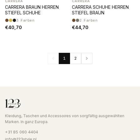
CARRERA
CARRERA
CARRERA BRAUN HERREN
CARRERA SCHUHE HERREN
STIEFEL SCHUHE
STIEFEL BRAUN
3
Farben
2
Farben
€40,70
€44,70
1
2
Kleidung, Taschen und Accessoires von sorgfältig ausgewählten
Marken. In ganz Europa.
+31 85 060 4404
info@123style.nl