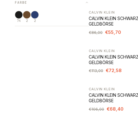
FARBE
CALVIN KLEIN
-35%
CALVIN KLEIN SCHWAR
74
2
2
GELDBÖRSE
€55,70
€86,00
CALVIN KLEIN
-36%
CALVIN KLEIN SCHWAR
GELDBÖRSE
€72,58
€113,00
CALVIN KLEIN
-35%
CALVIN KLEIN SCHWAR
GELDBÖRSE
€68,40
€106,00