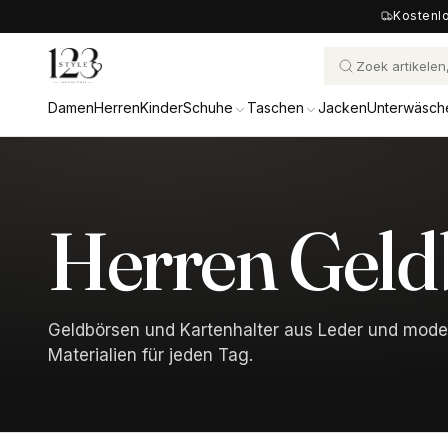
Kostenlo
Damen
Herren
Kinder
Schuhe
Taschen
Jacken
Unterwäsch
Herren Geld
Geldbörsen und Kartenhalter aus Leder und mod
Materialien für jeden Tag.