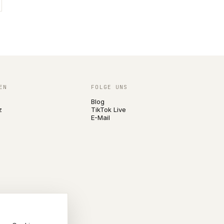
EN
FOLGE UNS
Blog
z
TikTok Live
E-Mail