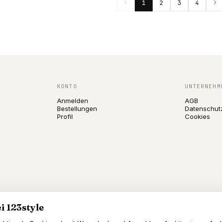
1
2
3
4
KONTO
UNTERNEHM
Anmelden
AGB
Bestellungen
Datenschut
Profil
Cookies
i 123style