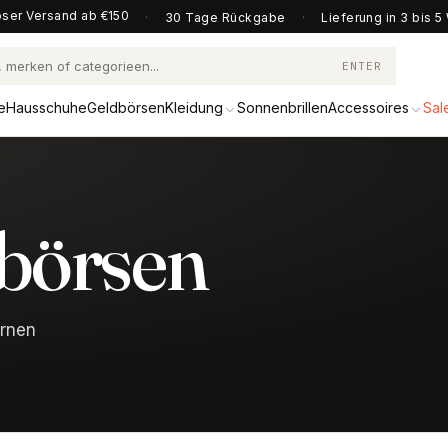
ser Versand ab €150
·
30 Tage Rückgabe
·
Lieferung in 3 bis 
ENTER
e
Hausschuhe
Geldbörsen
Kleidung
Sonnenbrillen
Accessoires
Sal
börsen
ernen