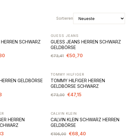
Sortieren
GUESS JEANS
-31%
S HERREN SCHWARZ
GUESS JEANS HERREN SCHWARZ
GELDBÖRSE
30
€50,70
€73,41
TOMMY HILFIGER
-35%
N HERREN GELDBÖRSE
TOMMY HILFIGER HERREN
GELDBÖRSE SCHWARZ
3
€47,15
€73,00
ER
CALVIN KLEIN
-35%
GER HERREN
CALVIN KLEIN SCHWARZ HERREN
SCHWARZ
GELDBÖRSE
83
€68,40
€106,00