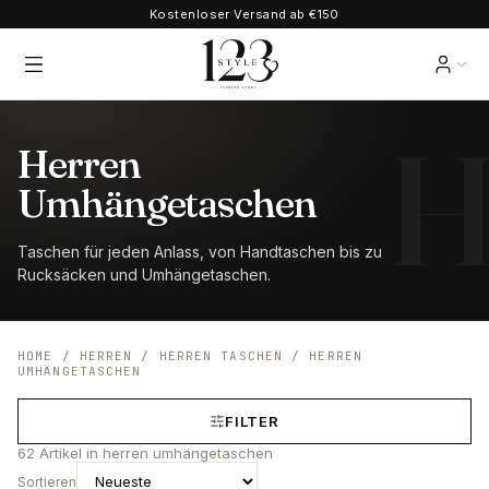
Kostenloser Versand ab €150
Herren
Umhängetaschen
Taschen für jeden Anlass, von Handtaschen bis zu
Rucksäcken und Umhängetaschen.
HOME
/
HERREN
/
HERREN TASCHEN
/
HERREN
UMHÄNGETASCHEN
FILTER
62
Artikel
in herren umhängetaschen
Sortieren