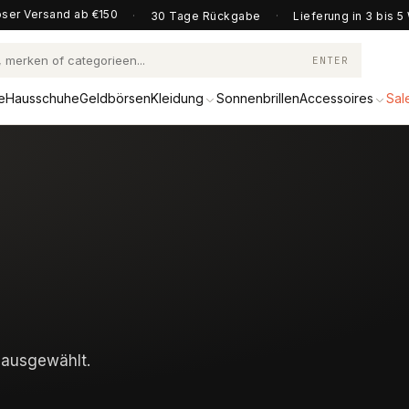
ser Versand ab €150
·
30 Tage Rückgabe
·
Lieferung in 3 bis 
ENTER
e
Hausschuhe
Geldbörsen
Kleidung
Sonnenbrillen
Accessoires
Sal
 ausgewählt.