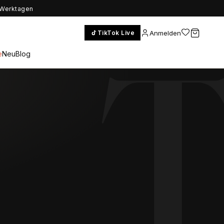
5 Werktagen
Anmelden
TikTok Live
e
Neu
Blog