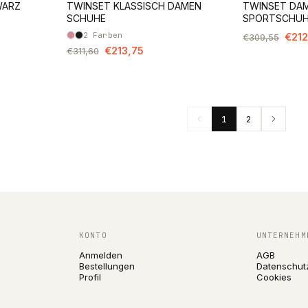
WARZ
TWINSET KLASSISCH DAMEN
TWINSET DAM
SCHUHE
SPORTSCHU
2
Farben
€212
€309,55
€213,75
€311,60
1
2
KONTO
UNTERNEHM
Anmelden
AGB
Bestellungen
Datenschut
Profil
Cookies