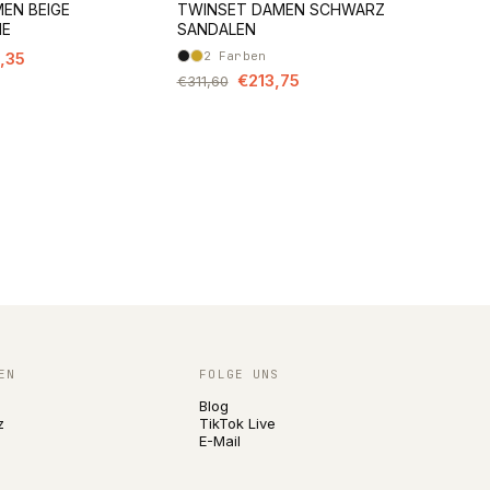
EN BEIGE
TWINSET DAMEN SCHWARZ
HE
SANDALEN
,35
2
Farben
€213,75
€311,60
EN
FOLGE UNS
Blog
z
TikTok Live
E-Mail