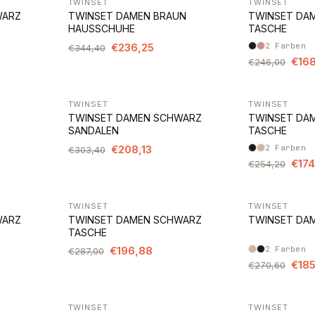
TWINSET
TWINSET
-31%
-31%
WARZ
TWINSET DAMEN BRAUN
TWINSET DA
HAUSSCHUHE
TASCHE
€236,25
2
Farben
€344,40
€168
€246,00
TWINSET
TWINSET
-31%
-31%
TWINSET DAMEN SCHWARZ
TWINSET DA
SANDALEN
TASCHE
€208,13
2
Farben
€303,40
€174
€254,20
TWINSET
TWINSET
-31%
-31%
WARZ
TWINSET DAMEN SCHWARZ
TWINSET DA
TASCHE
€196,88
2
Farben
€287,00
€185
€270,60
TWINSET
TWINSET
-31%
-31%