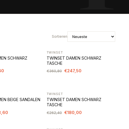
Sortieren
TWINSET
-31%
MEN SCHWARZ
TWINSET DAMEN SCHWARZ
TASCHE
60
€247,50
€360,80
TWINSET
-31%
EN BEIGE SANDALEN
TWINSET DAMEN SCHWARZ
TASCHE
3,60
€180,00
€262,40