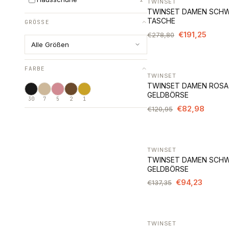
TWINSET
-31%
TWINSET DAMEN SCH
TASCHE
GRÖSSE
€191,25
€278,80
Alle Größen
FARBE
TWINSET
-31%
TWINSET DAMEN ROSA
GELDBÖRSE
30
7
5
2
1
€82,98
€120,95
TWINSET
-31%
TWINSET DAMEN SCH
GELDBÖRSE
€94,23
€137,35
TWINSET
-31%