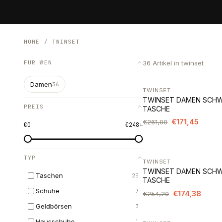
HOME
/
TWINSET
FÜR WEN
36
Artikel
in twinset
Damen
36
TWINSET
-34%
TWINSET DAMEN SCH
PREIS
TASCHE
€171,45
€261,00
€
0
€
248
+
TYP
TWINSET
-31%
TWINSET DAMEN SCH
Taschen
25
TASCHE
Schuhe
7
€174,38
€254,20
Geldbörsen
3
Hausschuhe
1