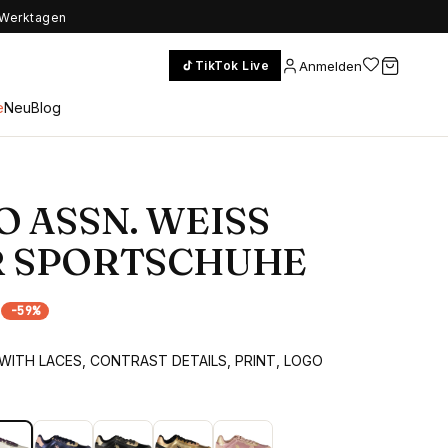
5 Werktagen
Anmelden
TikTok Live
e
Neu
Blog
O ASSN. WEISS
R SPORTSCHUHE
0
-
59
%
ITH LACES, CONTRAST DETAILS, PRINT, LOGO