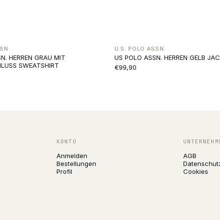
SN.
U.S. POLO ASSN.
N. HERREN GRAU MIT
US POLO ASSN. HERREN GELB JA
HLUSS SWEATSHIRT
€99,90
KONTO
UNTERNEHM
Anmelden
AGB
Bestellungen
Datenschut
Profil
Cookies