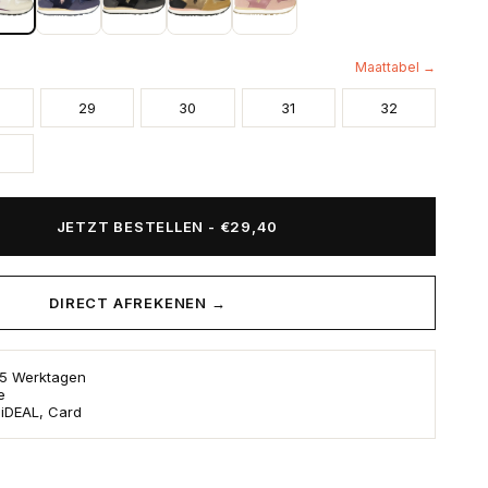
Maattabel →
29
30
31
32
JETZT BESTELLEN
-
€29,40
DIRECT AFREKENEN →
s 5 Werktagen
e
 iDEAL, Card