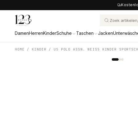
Kostenlo
Damen
Herren
Kinder
Schuhe
Taschen
Jacken
Unterwäsch
HOME /
KINDER
/
US POLO ASSN. WEISS KINDER SPORTSC