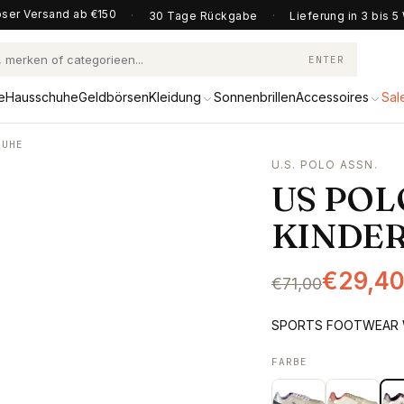
ser Versand ab €150
·
30 Tage Rückgabe
·
Lieferung in 3 bis 
ENTER
e
Hausschuhe
Geldbörsen
Kleidung
Sonnenbrillen
Accessoires
Sal
HUHE
U.S. POLO ASSN.
US POL
KINDE
€29,4
€71,00
SPORTS FOOTWEAR W
FARBE