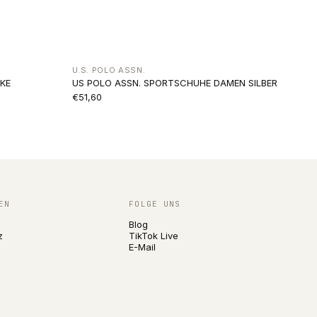
U.S. POLO ASSN.
CKE
US POLO ASSN. SPORTSCHUHE DAMEN SILBER
€51,60
EN
FOLGE UNS
Blog
z
TikTok Live
E-Mail