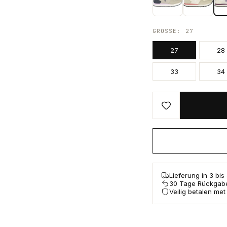
GRÖSSE
:
27
27
28
33
34
Lieferung in 3 bi
30 Tage Rückgab
Veilig betalen met